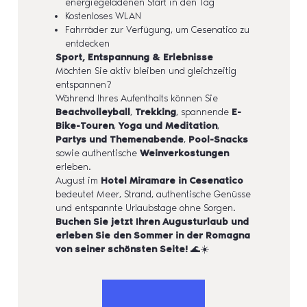
energiegeladenen Start in den Tag
Kostenloses WLAN
Fahrräder zur Verfügung, um Cesenatico zu
entdecken
Sport, Entspannung & Erlebnisse
Möchten Sie aktiv bleiben und gleichzeitig
entspannen?
Während Ihres Aufenthalts können Sie
Beachvolleyball
,
Trekking
, spannende
E-
Bike-Touren
,
Yoga und Meditation
,
Partys und Themenabende
,
Pool-Snacks
sowie authentische
Weinverkostungen
erleben.
August im
Hotel Miramare in Cesenatico
bedeutet Meer, Strand, authentische Genüsse
und entspannte Urlaubstage ohne Sorgen.
Buchen Sie jetzt Ihren Augusturlaub und
erleben Sie den Sommer in der Romagna
von seiner schönsten Seite!
🌊☀️