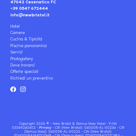
47042 Cesenatico FC
+39 0547 672444
info@newbristol.it
Hotel
Camere
Cucina & Tipicità
Piscina panoramica
Servizi
Photogallery
Dove trovarci
Offerte speciali
Richiedi un preventivo
Copyright 2026 © - New Bristol & Domus Mea Hotel - P.IVA
03349240402 -
Privacy
-
CIR (New Bristol): 040008-AL-00234 - CIR
(Domus Mea): 040008-AL-00222
-
CIN (New Bristol):
IT040008A1AATTUDMB - CIN (Domus Mea): IT040008A1YT7C4BUI
-