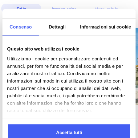
Tutte
Inverno, relax
Mare, estate
Consenso
Dettagli
Informazioni sui cookie
Questo sito web utilizza i cookie
Utilizziamo i cookie per personalizzare contenuti ed
annunci, per fornire funzionalità dei social media e per
analizzare il nostro traffico. Condividiamo inoltre
informazioni sul modo in cui utilizza il nostro sito con i
nostri partner che si occupano di analisi dei dati web,
pubblicità e social media, i quali potrebbero combinarle
con altre informazioni che ha fornito loro o che hanno
raccolto dal suo utilizzo dei loro servizi.
Summer beach volley camp hotel a
Cesenatico
Accetta tutti
Summer volley camp con hotel a Cesenatico vicino alla spiaggia