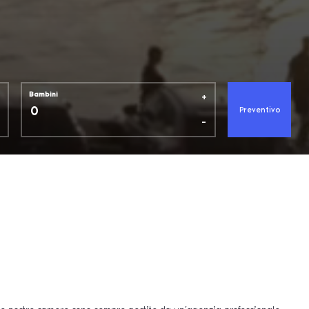
+
Bambini
Preventivo
-